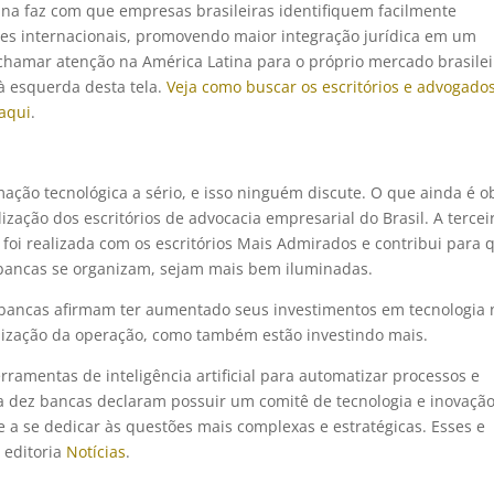
na faz com que empresas brasileiras identifiquem facilmente
ções internacionais, promovendo maior integração jurídica em um
chamar atenção na América Latina para o próprio mercado brasilei
à esquerda desta tela.
Veja como buscar os escritórios e advogado
aqui
.
mação tecnológica a sério, e isso ninguém discute. O que ainda é o
ização dos escritórios de advocacia empresarial do Brasil. A tercei
i realizada com os escritórios Mais Admirados e contribui para 
 bancas se organizam, sejam mais bem iluminadas.
bancas afirmam ter aumentado seus investimentos em tecnologia 
alização da operação, como também estão investindo mais.
erramentas de inteligência artificial para automatizar processos e
da dez bancas declaram possuir um comitê de tecnologia e inovaçã
a se dedicar às questões mais complexas e estratégicas. Esses e
 editoria
Notícias
.