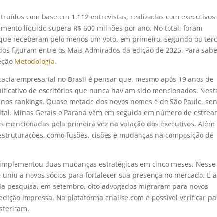
nstruídos com base em 1.112 entrevistas, realizadas com executivos
ramento líquido supera R$ 600 milhões por ano. No total, foram
s que receberam pelo menos um voto, em primeiro, segundo ou terc
gados figuram entre os Mais Admirados da edição de 2025. Para sabe
seção
Metodologia
.
cia empresarial no Brasil é pensar que, mesmo após 19 anos de
ificativo de escritórios que nunca haviam sido mencionados. Nest
z nos rankings. Quase metade dos novos nomes é de São Paulo, se
apital. Minas Gerais e Paraná vêm em seguida em número de estrean
s mencionadas pela primeira vez na votação dos executivos. Além
reestruturações, como fusões, cisões e mudanças na composição de
implementou duas mudanças estratégicas em cinco meses. Nesse
 uniu a novos sócios para fortalecer sua presença no mercado. E a
da pesquisa, em setembro, oito advogados migraram para novos
edição impressa. Na plataforma analise.com é possível verificar pa
sferiram.