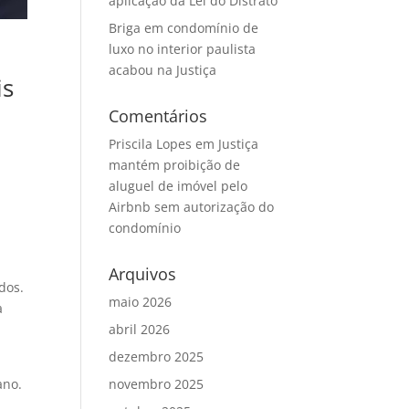
aplicação da Lei do Distrato
Briga em condomínio de
luxo no interior paulista
acabou na Justiça
is
Comentários
Priscila Lopes
em
Justiça
mantém proibição de
aluguel de imóvel pelo
Airbnb sem autorização do
condomínio
Arquivos
dos.
maio 2026
a
abril 2026
dezembro 2025
ano.
novembro 2025