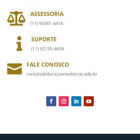
ASSESSORIA

(11) 93381-4418
SUPORTE

(11) 92195-4659
FALE CONOSCO

contato@durazzomedeiros.adv.br