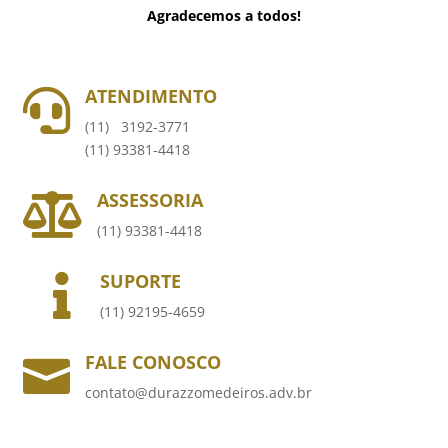
Agradecemos a todos!
ATENDIMENTO

(11) 3192-3771
(11) 93381-4418
ASSESSORIA

(11) 93381-4418
SUPORTE

(11) 92195-4659
FALE CONOSCO

contato@durazzomedeiros.adv.br