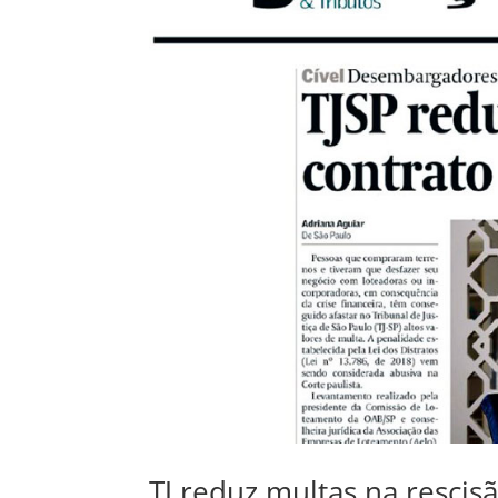
TJ reduz multas na resci