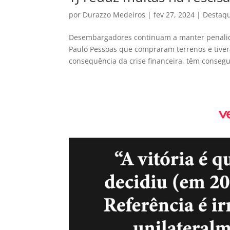
por
Durazzo Medeiros
|
fev 27, 2024
|
Destaq
Desembargadores continuam a manter penalida
Paulo Pessoas que compraram terrenos e tive
consequência da crise financeira, têm consegu