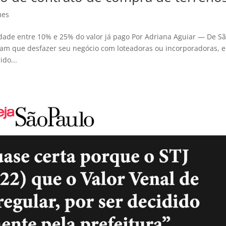
ues
de entre 10% e 25% do valor já pago Por Adriana Aguiar — De S
ram que desfazer seu negócio com loteadoras ou incorporadoras, 
ido...