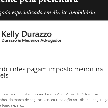
ntribuintes pagam imposto menor na
eis
mpostos que utilizam como base o Valor Venal de Referência
ecida marca de seguros venceu uma ação no Tribunal de Justiç
 Funda e, na...