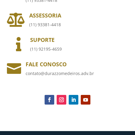
(11) 93381-4418
ASSESSORIA

(11) 93381-4418
SUPORTE

(11) 92195-4659
FALE CONOSCO

contato@durazzomedeiros.adv.br