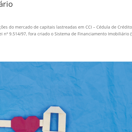
ário
ções do mercado de capitais lastreadas em CCI – Cédula de Crédit
i nº 9.514/97, fora criado o Sistema de Financiamento Imobiliário (