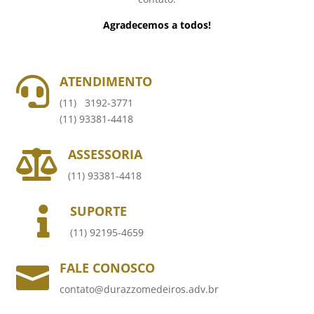
Agradecemos a todos!
ATENDIMENTO

(11) 3192-3771
(11) 93381-4418
ASSESSORIA

(11) 93381-4418
SUPORTE

(11) 92195-4659
FALE CONOSCO

contato@durazzomedeiros.adv.br