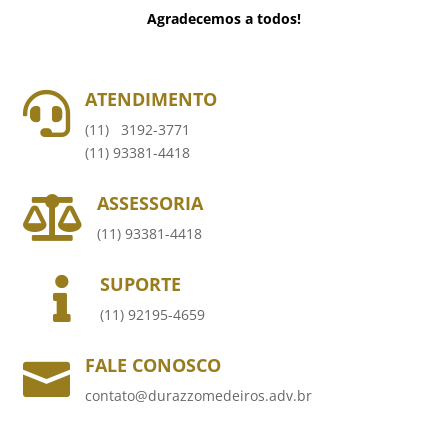
Agradecemos a todos!
ATENDIMENTO

(11) 3192-3771
(11) 93381-4418
ASSESSORIA

(11) 93381-4418
SUPORTE

(11) 92195-4659
FALE CONOSCO

contato@durazzomedeiros.adv.br