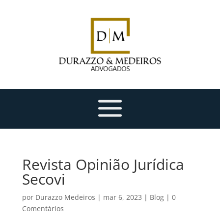
Revista Opinião Jurídica
Secovi
por
Durazzo Medeiros
|
mar 6, 2023
|
Blog
|
0
Comentários