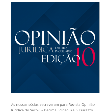
As nossas sócias escreveram para Revista Opinião
Jurídica do Secovi – Décima Edição. Kelly Durazzo